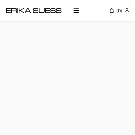
(0)
K